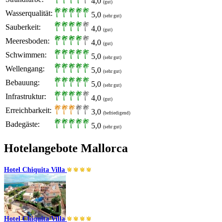
4,0
(gut)
Wasserqualität:
5,0
(sehr gut)
Sauberkeit:
4,0
(gut)
Meeresboden:
4,0
(gut)
Schwimmen:
5,0
(sehr gut)
Wellengang:
5,0
(sehr gut)
Bebauung:
5,0
(sehr gut)
Infrastruktur:
4,0
(gut)
Erreichbarkeit:
3,0
(befriedigend)
Badegäste:
5,0
(sehr gut)
Hotelangebote Mallorca
Hotel Chiquita Villa
Hotel Chiquita Villa