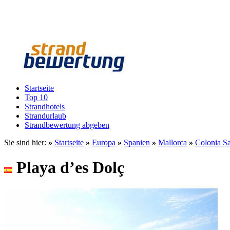
Startseite
Top 10
Strandhotels
Strandurlaub
Strandbewertung abgeben
Sie sind hier:
»
Startseite
»
Europa
»
Spanien
»
Mallorca
»
Colonia Sa
Playa d’es Dolç