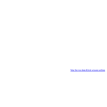
Was Sie vor dem Klick wissen sollten