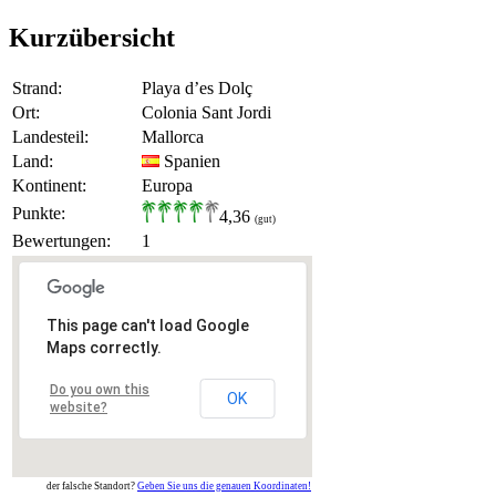
Kurzübersicht
Strand:
Playa d’es Dolç
Ort:
Colonia Sant Jordi
Landesteil:
Mallorca
Land:
Spanien
Kontinent:
Europa
Punkte:
4,36
(gut)
Bewertungen:
1
This page can't load Google
Maps correctly.
Do you own this
OK
website?
der falsche Standort?
Geben Sie uns die genauen Koordinaten!