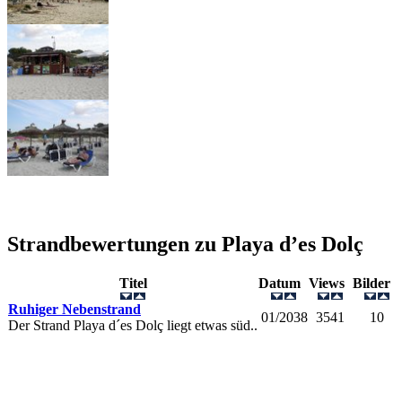
Strandbewertungen zu
Playa d’es Dolç
Titel
Datum
Views
Bilder
Ruhiger Nebenstrand
01/2038
3541
10
Der Strand Playa d´es Dolç liegt etwas süd..