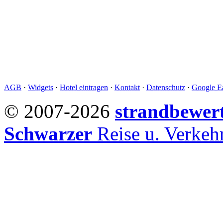
AGB
·
Widgets
·
Hotel eintragen
·
Kontakt
·
Datenschutz
·
Google Ea
© 2007-2026
strandbewer
Schwarzer
Reise u. Verke