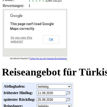
5,00
(sehr gut)
Bewertungen:
1
This page can't load Google
Maps correctly.
Do you own this
OK
website?
der falsche Standort?
Geben Sie uns die genauen Koordinaten!
Reiseangebot für Türki
Abflughafen:
frühester Hinflug:
spätester Rückflug:
Reisedauer: