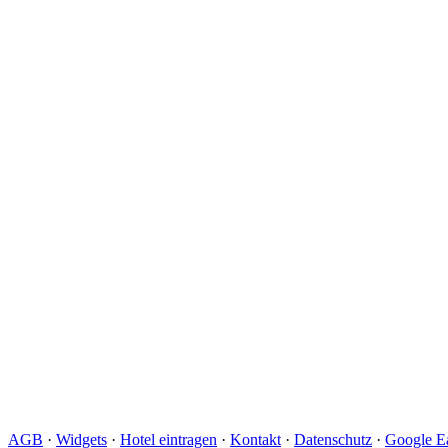
AGB
·
Widgets
·
Hotel eintragen
·
Kontakt
·
Datenschutz
·
Google Ea