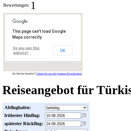
1
Bewertungen:
This page can't load Google
Maps correctly.
Do you own this
OK
website?
der falsche Standort?
Geben Sie uns die genauen Koordinaten!
Reiseangebot für Türki
Abflughafen:
frühester Hinflug:
spätester Rückflug: