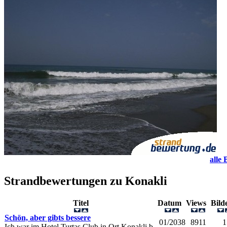
alle 
Strandbewertungen zu
Konakli
Titel
Datum
Views
Bil
Schön, aber gibts bessere
01/2038
8911
1
Ich war im Hotel Turtas Club in Ort Konakli b..