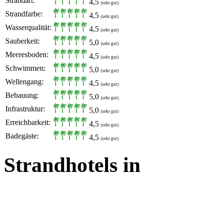
Strandart:
4,5
(sehr gut)
Strandfarbe:
4,5
(sehr gut)
Wasserqualität:
4,5
(sehr gut)
Sauberkeit:
5,0
(sehr gut)
Meeresboden:
4,5
(sehr gut)
Schwimmen:
5,0
(sehr gut)
Wellengang:
4,5
(sehr gut)
Bebauung:
5,0
(sehr gut)
Infrastruktur:
5,0
(sehr gut)
Erreichbarkeit:
4,5
(sehr gut)
Badegäste:
4,5
(sehr gut)
Strandhotels in