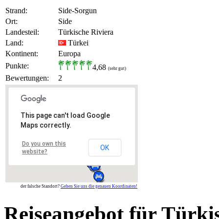
Strand:
Side-Sorgun
Ort:
Side
Landesteil:
Türkische Riviera
Land:
Türkei
Kontinent:
Europa
Punkte:
4,68
(sehr gut)
Bewertungen:
2
This page can't load Google
Maps correctly.
Do you own this
OK
website?
der falsche Standort?
Geben Sie uns die genauen Koordinaten!
Reiseangebot für Türki