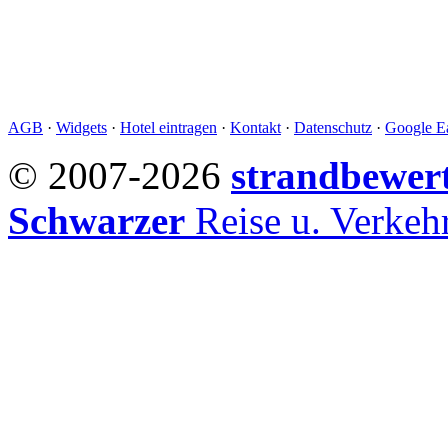
AGB
·
Widgets
·
Hotel eintragen
·
Kontakt
·
Datenschutz
·
Google Ea
© 2007-2026
strandbewer
Schwarzer
Reise u. Verke