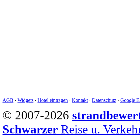
AGB
·
Widgets
·
Hotel eintragen
·
Kontakt
·
Datenschutz
·
Google Ea
© 2007-2026
strandbewer
Schwarzer
Reise u. Verke