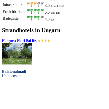
Infrastruktur:
3,0
(befriedigend)
Erreichbarkeit:
5,0
(sehr gut)
Badegäste:
4,0
(gut)
Strandhotels in Ungarn
Hunguest Hotel Bal Res
Balatonalmadi
Halbpension