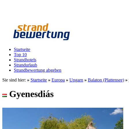
Startseite
Top 10
Strandhotels
Strandurlaub
Strandbewertung abgeben
Sie sind hier:
»
Startseite
»
Europa
»
Ungarn
»
Balaton (Plattensee)
»
Gyenesdiás