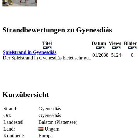
Strandbewertungen zu
Gyenesdiás
Titel
Datum
Views
Bilde
Spielstrand in Gyenesdiás
01/2038
5124
0
Der Spielstrand in Gyenesdiás bietet sehr gu..
Kurzübersicht
Strand:
Gyenesdiás
Ort:
Gyenesdiás
Landesteil:
Balaton (Plattensee)
Land:
Ungarn
Kontinent:
Europa