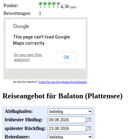
Punkte:
4,36
(gut)
Bewertungen:
1
This page can't load Google
Maps correctly.
Do you own this
OK
website?
der falsche Standort?
Geben Sie uns die genauen Koordinaten!
Reiseangebot für Balaton (Plattensee)
Abflughafen:
frühester Hinflug:
spätester Rückflug:
Reisedauer: