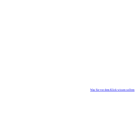
Was Sie vor dem Klick wissen sollten