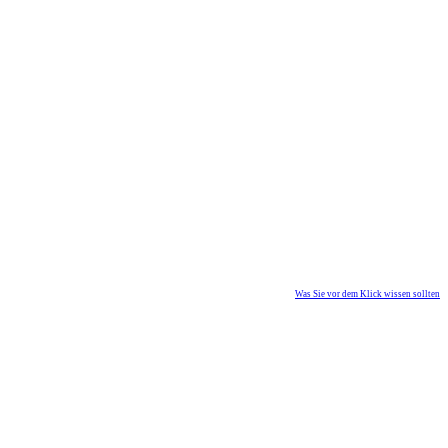
Was Sie vor dem Klick wissen sollten