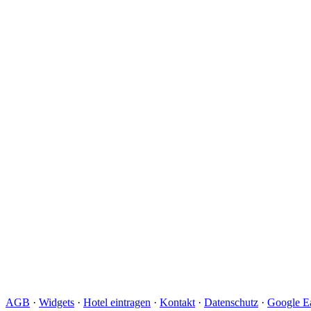
AGB
·
Widgets
·
Hotel eintragen
·
Kontakt
·
Datenschutz
·
Google Ea