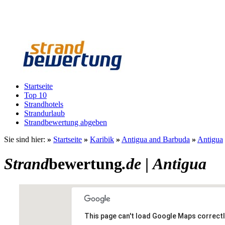
Startseite
Top 10
Strandhotels
Strandurlaub
Strandbewertung abgeben
Sie sind hier:
»
Startseite
»
Karibik
»
Antigua and Barbuda
»
Antigua
Strand
bewertung
.de
|
Antigua
This page can't load Google Maps correctl