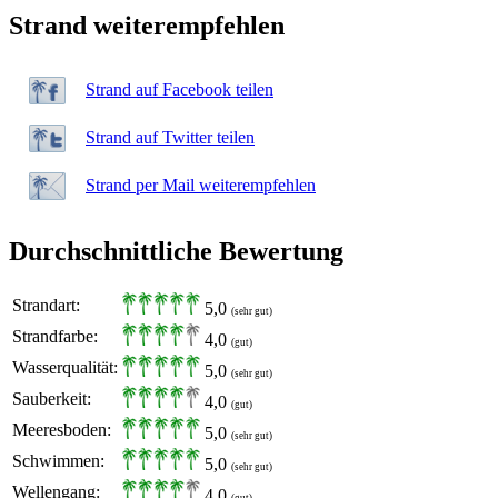
Strand weiterempfehlen
Strand auf Facebook teilen
Strand auf Twitter teilen
Strand per Mail weiterempfehlen
Durchschnittliche Bewertung
Strandart:
5,0
(sehr gut)
Strandfarbe:
4,0
(gut)
Wasserqualität:
5,0
(sehr gut)
Sauberkeit:
4,0
(gut)
Meeresboden:
5,0
(sehr gut)
Schwimmen:
5,0
(sehr gut)
Wellengang:
4,0