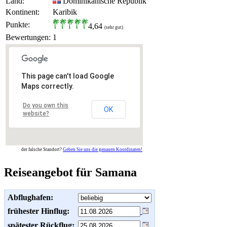
Land:
Dominikanische Republik
Kontinent:
Karibik
Punkte:
4,64
(sehr gut)
Bewertungen:
1
This page can't load Google
Maps correctly.
Do you own this
OK
website?
der falsche Standort?
Geben Sie uns die genauen Koordinaten!
Reiseangebot für Samana
Abflughafen:
frühester Hinflug:
spätester Rückflug: