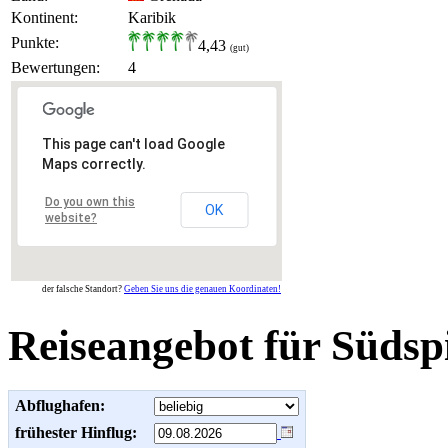
Kontinent:
Karibik
Punkte:
4,43
(gut)
Bewertungen:
4
This page can't load Google
Maps correctly.
Do you own this
OK
website?
der falsche Standort?
Geben Sie uns die genauen Koordinaten!
Reiseangebot für Südsp
Abflughafen:
frühester Hinflug: