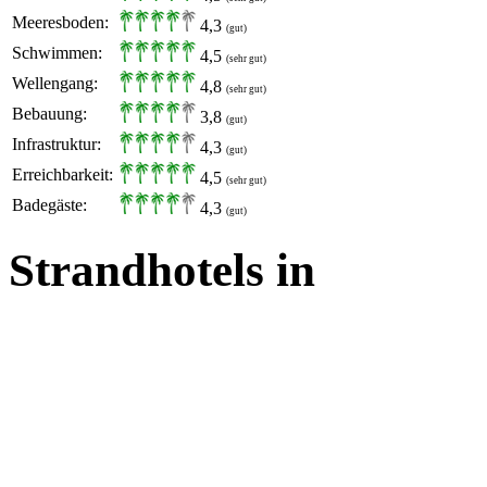
Meeresboden:
4,3
(gut)
Schwimmen:
4,5
(sehr gut)
Wellengang:
4,8
(sehr gut)
Bebauung:
3,8
(gut)
Infrastruktur:
4,3
(gut)
Erreichbarkeit:
4,5
(sehr gut)
Badegäste:
4,3
(gut)
Strandhotels in