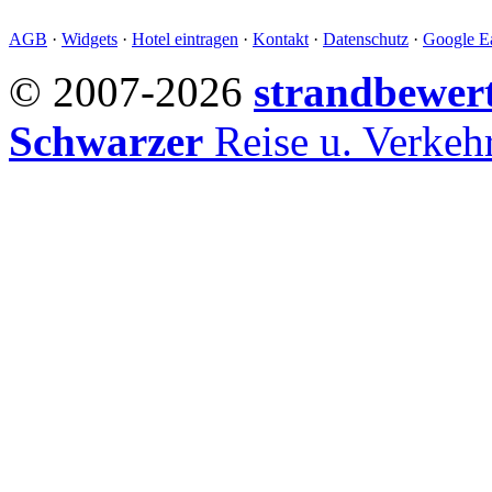
AGB
·
Widgets
·
Hotel eintragen
·
Kontakt
·
Datenschutz
·
Google Ea
© 2007-2026
strandbewer
Schwarzer
Reise u. Verke