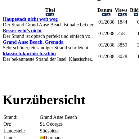
Titel
Datum
Views
Bil
Hauptstadt nicht weit weg
01/2038
1844
Der Strand Grand Anse Beach ist nahe bei der ..
Besser geht's nicht
01/2038
2581
Der Strand ist opitsch perfekt und einfach vo..
Grand Anse Beach, Grenada
01/2038
3859
Sehr schöner,feinsandiger Strand sehr leicht..
klassisch-karibisch-schön
01/2038
3028
Der bekannteste Strand der Insel. Klassischer..
Kurzübersicht
Strand:
Grand Anse Beach
Ort:
St. Georges
Landesteil:
Südspitze
Land:
Grenada