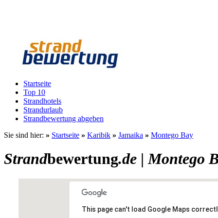
Startseite
Top 10
Strandhotels
Strandurlaub
Strandbewertung abgeben
Sie sind hier:
»
Startseite
»
Karibik
»
Jamaika
»
Montego Bay
Strand
bewertung
.de
|
Montego B
This page can't load Google Maps correctl