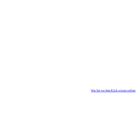
Was Sie vor dem Klick wissen sollten