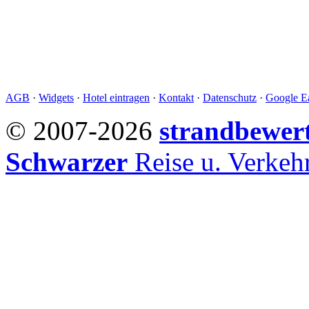
AGB
·
Widgets
·
Hotel eintragen
·
Kontakt
·
Datenschutz
·
Google Ea
© 2007-2026
strandbewer
Schwarzer
Reise u. Verke