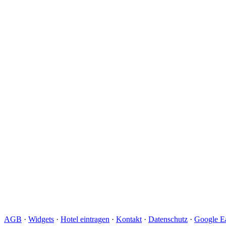
AGB
·
Widgets
·
Hotel eintragen
·
Kontakt
·
Datenschutz
·
Google Ea