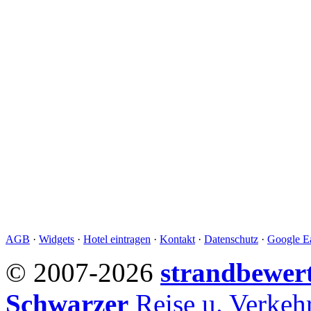
AGB
·
Widgets
·
Hotel eintragen
·
Kontakt
·
Datenschutz
·
Google Ea
© 2007-2026
strandbewer
Schwarzer
Reise u. Verke