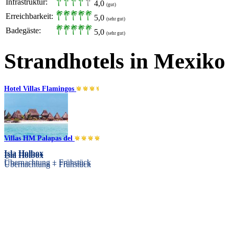
Infrastruktur:
4,0
(gut)
Erreichbarkeit:
5,0
(sehr gut)
Badegäste:
5,0
(sehr gut)
Strandhotels in Mexiko
Hotel Villas Flamingos
Villas HM Palapas del
Isla Holbox
Isla Holbox
Übernachtung + Frühstück
Übernachtung + Frühstück