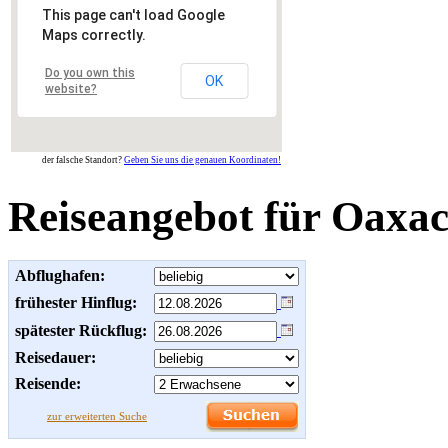
This page can't load Google
Maps correctly.
Do you own this
OK
website?
der falsche Standort?
Geben Sie uns die genauen Koordinaten!
Reiseangebot für Oaxa
Abflughafen:
frühester Hinflug:
spätester Rückflug:
Reisedauer:
Reisende:
zur erweiterten Suche