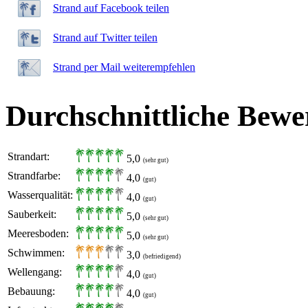
Strand auf Facebook teilen
Strand auf Twitter teilen
Strand per Mail weiterempfehlen
Durchschnittliche Bewe
Strandart:
5,0
(sehr gut)
Strandfarbe:
4,0
(gut)
Wasserqualität:
4,0
(gut)
Sauberkeit:
5,0
(sehr gut)
Meeresboden:
5,0
(sehr gut)
Schwimmen:
3,0
(befriedigend)
Wellengang:
4,0
(gut)
Bebauung:
4,0
(gut)