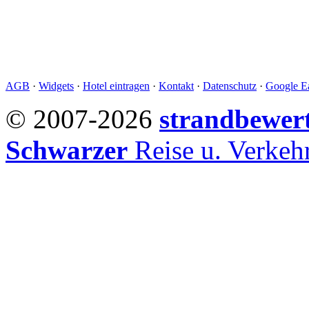
AGB
·
Widgets
·
Hotel eintragen
·
Kontakt
·
Datenschutz
·
Google Ea
© 2007-2026
strandbewer
Schwarzer
Reise u. Verke