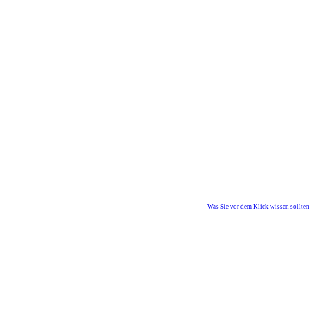
Was Sie vor dem Klick wissen sollten