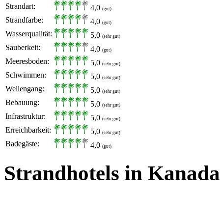
Strandart:
4,0
(gut)
Strandfarbe:
4,0
(gut)
Wasserqualität:
5,0
(sehr gut)
Sauberkeit:
4,0
(gut)
Meeresboden:
5,0
(sehr gut)
Schwimmen:
5,0
(sehr gut)
Wellengang:
5,0
(sehr gut)
Bebauung:
5,0
(sehr gut)
Infrastruktur:
5,0
(sehr gut)
Erreichbarkeit:
5,0
(sehr gut)
Badegäste:
4,0
(gut)
Strandhotels in Kanada