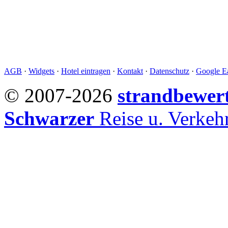
AGB
·
Widgets
·
Hotel eintragen
·
Kontakt
·
Datenschutz
·
Google Ea
© 2007-2026
strandbewer
Schwarzer
Reise u. Verke