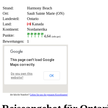
Strand:
Harmony Beach
Ort:
Sault Sainte Marie (ON)
Landesteil:
Ontario
Land:
Kanada
Kontinent:
Nordamerika
Punkte:
4,64
(sehr gut)
Bewertungen:
1
This page can't load Google
Maps correctly.
Do you own this
OK
website?
der falsche Standort?
Geben Sie uns die genauen Koordinaten!