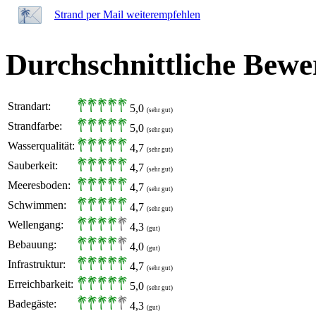
Strand per Mail weiterempfehlen
Durchschnittliche Bewe
Strandart:
5,0
(sehr gut)
Strandfarbe:
5,0
(sehr gut)
Wasserqualität:
4,7
(sehr gut)
Sauberkeit:
4,7
(sehr gut)
Meeresboden:
4,7
(sehr gut)
Schwimmen:
4,7
(sehr gut)
Wellengang:
4,3
(gut)
Bebauung:
4,0
(gut)
Infrastruktur:
4,7
(sehr gut)
Erreichbarkeit:
5,0
(sehr gut)
Badegäste:
4,3
(gut)