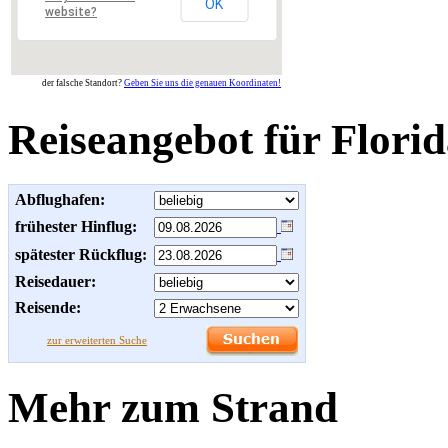
OK
website?
der falsche Standort?
Geben Sie uns die genauen Koordinaten!
Reiseangebot für Flori
Abflughafen:
frühester Hinflug:
spätester Rückflug:
Reisedauer:
Reisende:
zur erweiterten Suche
Mehr zum Strand