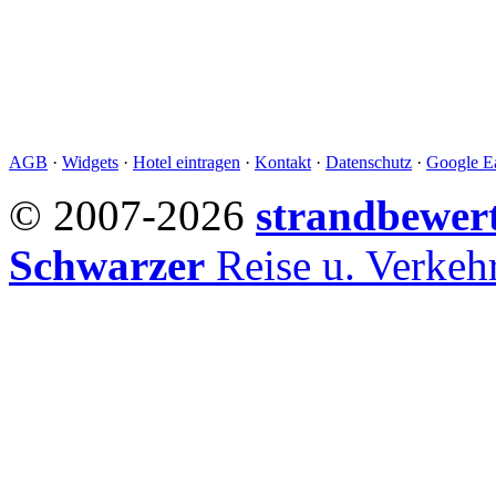
AGB
·
Widgets
·
Hotel eintragen
·
Kontakt
·
Datenschutz
·
Google Ea
© 2007-2026
strandbewer
Schwarzer
Reise u. Verke