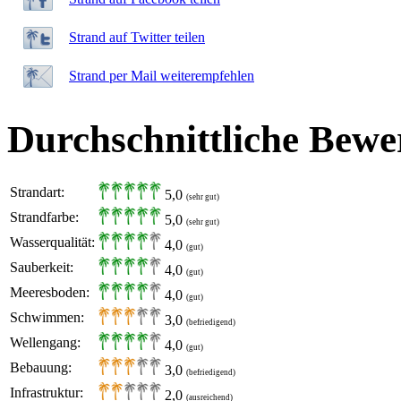
Strand auf Twitter teilen
Strand per Mail weiterempfehlen
Durchschnittliche Bewe
Strandart:
5,0
(sehr gut)
Strandfarbe:
5,0
(sehr gut)
Wasserqualität:
4,0
(gut)
Sauberkeit:
4,0
(gut)
Meeresboden:
4,0
(gut)
Schwimmen:
3,0
(befriedigend)
Wellengang:
4,0
(gut)
Bebauung:
3,0
(befriedigend)
Infrastruktur:
2,0
(ausreichend)