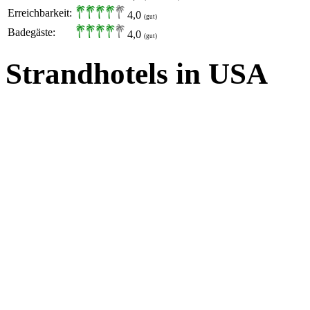
Erreichbarkeit:
4,0
(gut)
Badegäste:
4,0
(gut)
Strandhotels in USA