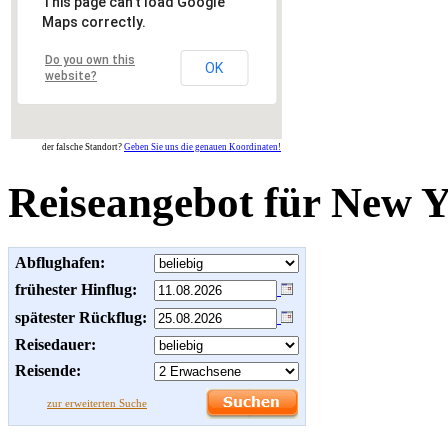
This page can't load Google
Maps correctly.
Do you own this
OK
website?
der falsche Standort?
Geben Sie uns die genauen Koordinaten!
Reiseangebot für New 
Abflughafen:
frühester Hinflug:
spätester Rückflug:
Reisedauer:
Reisende:
zur erweiterten Suche