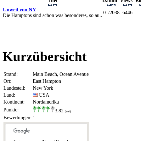
Titel
Datum
Views
Bi
Unweit von NY
01/2038
6446
Die Hamptons sind schon was besonderes, so au..
Kurzübersicht
Strand:
Main Beach, Ocean Avenue
Ort:
East Hampton
Landesteil:
New York
Land:
USA
Kontinent:
Nordamerika
Punkte:
3,82
(gut)
Bewertungen:
1