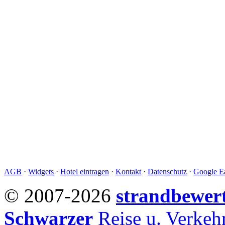
AGB
·
Widgets
·
Hotel eintragen
·
Kontakt
·
Datenschutz
·
Google Ea
© 2007-2026
strandbewer
Schwarzer
Reise u. Verke