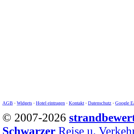
AGB
·
Widgets
·
Hotel eintragen
·
Kontakt
·
Datenschutz
·
Google Ea
© 2007-2026
strandbewer
Schwarzer
Reise u. Verke