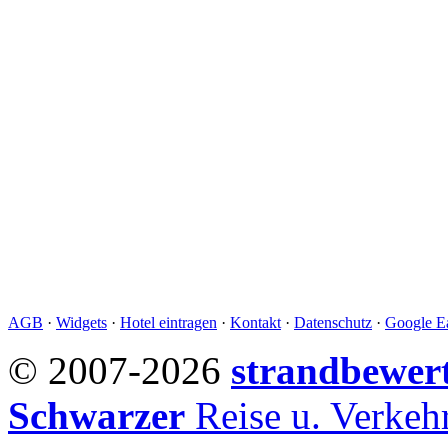
AGB
·
Widgets
·
Hotel eintragen
·
Kontakt
·
Datenschutz
·
Google Ea
© 2007-2026
strandbewer
Schwarzer
Reise u. Verke