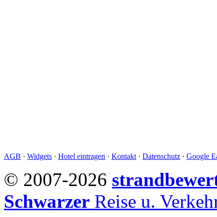
AGB
·
Widgets
·
Hotel eintragen
·
Kontakt
·
Datenschutz
·
Google Ea
© 2007-2026
strandbewer
Schwarzer
Reise u. Verke