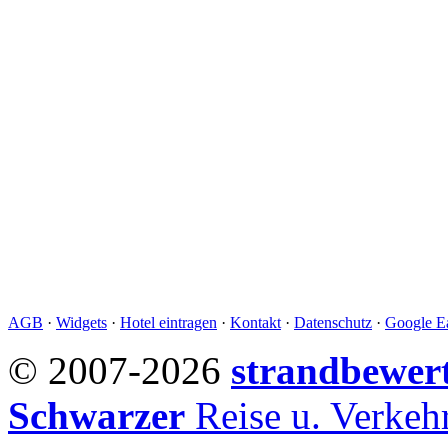
AGB
·
Widgets
·
Hotel eintragen
·
Kontakt
·
Datenschutz
·
Google Ea
© 2007-2026
strandbewer
Schwarzer
Reise u. Verke