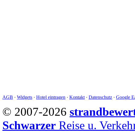
AGB
·
Widgets
·
Hotel eintragen
·
Kontakt
·
Datenschutz
·
Google Ea
© 2007-2026
strandbewer
Schwarzer
Reise u. Verke