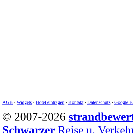
AGB
·
Widgets
·
Hotel eintragen
·
Kontakt
·
Datenschutz
·
Google Ea
© 2007-2026
strandbewer
Schwarzer
Reise u. Verke