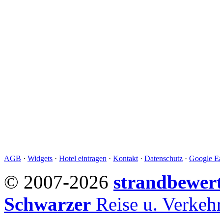
AGB
·
Widgets
·
Hotel eintragen
·
Kontakt
·
Datenschutz
·
Google Ea
© 2007-2026
strandbewer
Schwarzer
Reise u. Verke