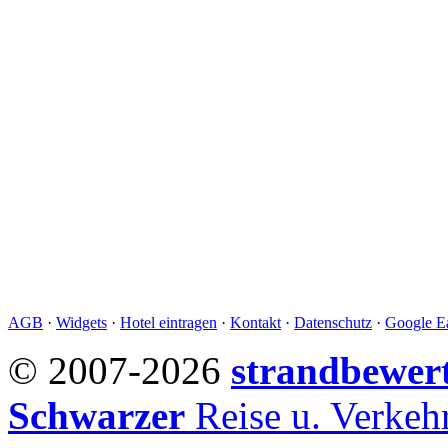
AGB
·
Widgets
·
Hotel eintragen
·
Kontakt
·
Datenschutz
·
Google Ea
© 2007-2026
strandbewer
Schwarzer
Reise u. Verke