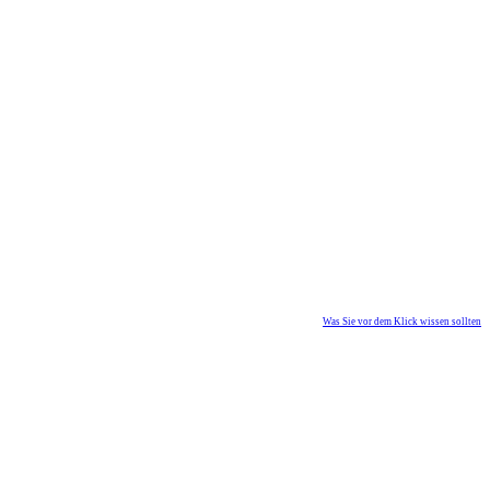
Was Sie vor dem Klick wissen sollten