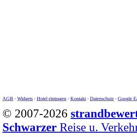
AGB
·
Widgets
·
Hotel eintragen
·
Kontakt
·
Datenschutz
·
Google Ea
© 2007-2026
strandbewer
Schwarzer
Reise u. Verke