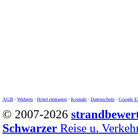
AGB
·
Widgets
·
Hotel eintragen
·
Kontakt
·
Datenschutz
·
Google Ea
© 2007-2026
strandbewer
Schwarzer
Reise u. Verke