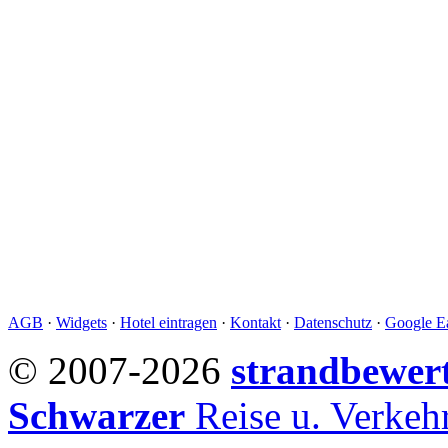
AGB
·
Widgets
·
Hotel eintragen
·
Kontakt
·
Datenschutz
·
Google Ea
© 2007-2026
strandbewer
Schwarzer
Reise u. Verke