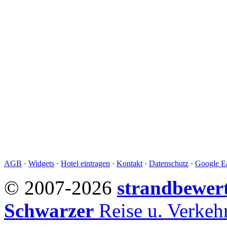
AGB
·
Widgets
·
Hotel eintragen
·
Kontakt
·
Datenschutz
·
Google Ea
© 2007-2026
strandbewer
Schwarzer
Reise u. Verke