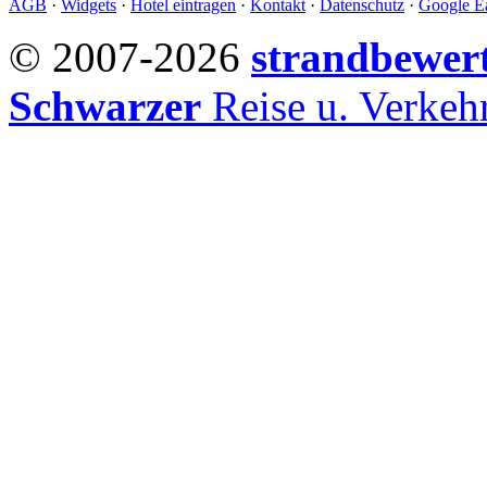
AGB
·
Widgets
·
Hotel eintragen
·
Kontakt
·
Datenschutz
·
Google Ea
© 2007-2026
strandbewer
Schwarzer
Reise u. Verke