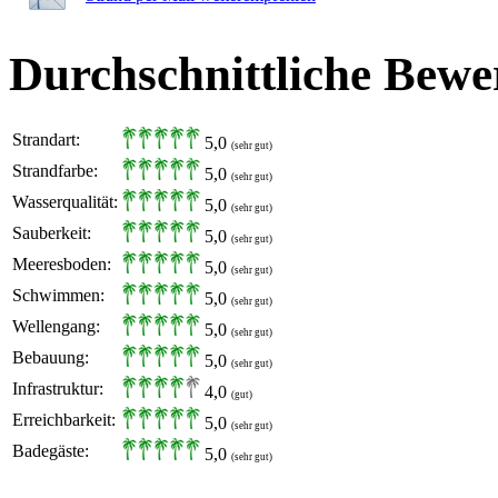
Durchschnittliche Bewe
Strandart:
5,0
(sehr gut)
Strandfarbe:
5,0
(sehr gut)
Wasserqualität:
5,0
(sehr gut)
Sauberkeit:
5,0
(sehr gut)
Meeresboden:
5,0
(sehr gut)
Schwimmen:
5,0
(sehr gut)
Wellengang:
5,0
(sehr gut)
Bebauung:
5,0
(sehr gut)
Infrastruktur:
4,0
(gut)
Erreichbarkeit:
5,0
(sehr gut)
Badegäste:
5,0
(sehr gut)