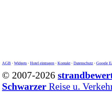
AGB
·
Widgets
·
Hotel eintragen
·
Kontakt
·
Datenschutz
·
Google Ea
© 2007-2026
strandbewer
Schwarzer
Reise u. Verke