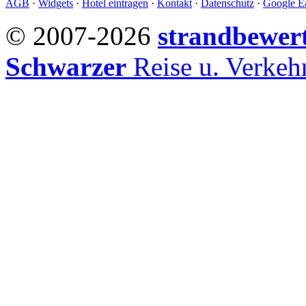
AGB
·
Widgets
·
Hotel eintragen
·
Kontakt
·
Datenschutz
·
Google Ea
© 2007-2026
strandbewer
Schwarzer
Reise u. Verke