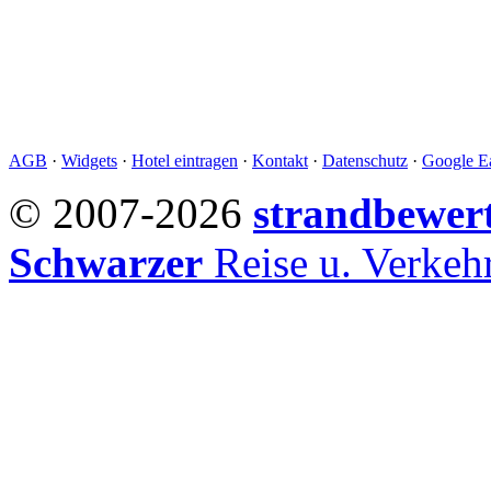
AGB
·
Widgets
·
Hotel eintragen
·
Kontakt
·
Datenschutz
·
Google Ea
© 2007-2026
strandbewer
Schwarzer
Reise u. Verke