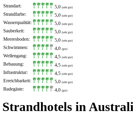
Strandart:
5,0
(sehr gut)
Strandfarbe:
5,0
(sehr gut)
Wasserqualität:
5,0
(sehr gut)
Sauberkeit:
5,0
(sehr gut)
Meeresboden:
5,0
(sehr gut)
Schwimmen:
4,0
(gut)
Wellengang:
4,5
(sehr gut)
Bebauung:
4,5
(sehr gut)
Infrastruktur:
4,5
(sehr gut)
Erreichbarkeit:
5,0
(sehr gut)
Badegäste:
4,0
(gut)
Strandhotels in Austral