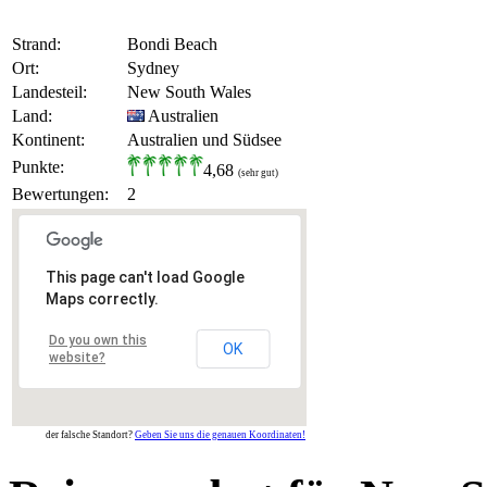
Strand:
Bondi Beach
Ort:
Sydney
Landesteil:
New South Wales
Land:
Australien
Kontinent:
Australien und Südsee
Punkte:
4,68
(sehr gut)
Bewertungen:
2
This page can't load Google
Maps correctly.
Do you own this
OK
website?
der falsche Standort?
Geben Sie uns die genauen Koordinaten!