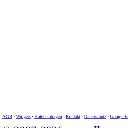
AGB
·
Widgets
·
Hotel eintragen
·
Kontakt
·
Datenschutz
·
Google Ea