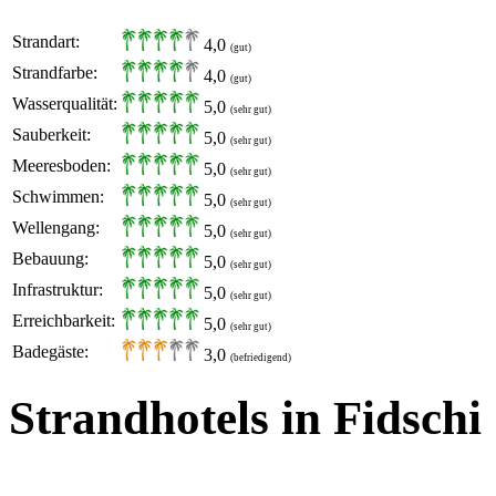
Strandart:
4,0
(gut)
Strandfarbe:
4,0
(gut)
Wasserqualität:
5,0
(sehr gut)
Sauberkeit:
5,0
(sehr gut)
Meeresboden:
5,0
(sehr gut)
Schwimmen:
5,0
(sehr gut)
Wellengang:
5,0
(sehr gut)
Bebauung:
5,0
(sehr gut)
Infrastruktur:
5,0
(sehr gut)
Erreichbarkeit:
5,0
(sehr gut)
Badegäste:
3,0
(befriedigend)
Strandhotels in Fidschi