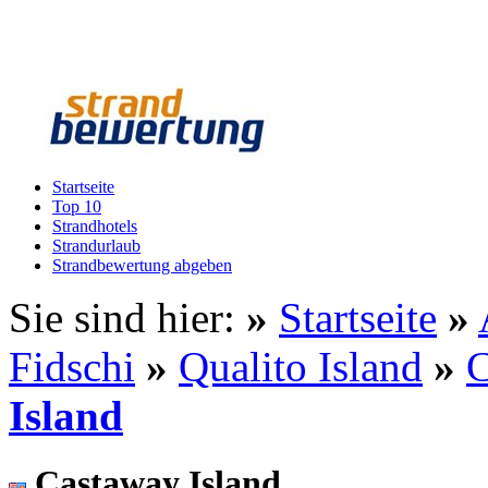
Startseite
Top 10
Strandhotels
Strandurlaub
Strandbewertung abgeben
Sie sind hier:
»
Startseite
»
Fidschi
»
Qualito Island
»
C
Island
Castaway Island