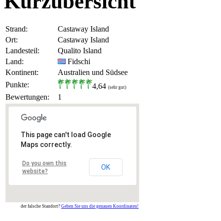
Kurzübersicht
Strand:
Castaway Island
Ort:
Castaway Island
Landesteil:
Qualito Island
Land:
Fidschi
Kontinent:
Australien und Südsee
Punkte:
4,64
(sehr gut)
Bewertungen:
1
This page can't load Google
Maps correctly.
Do you own this
OK
website?
der falsche Standort?
Geben Sie uns die genauen Koordinaten!