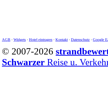
AGB
·
Widgets
·
Hotel eintragen
·
Kontakt
·
Datenschutz
·
Google Ea
© 2007-2026
strandbewer
Schwarzer
Reise u. Verke