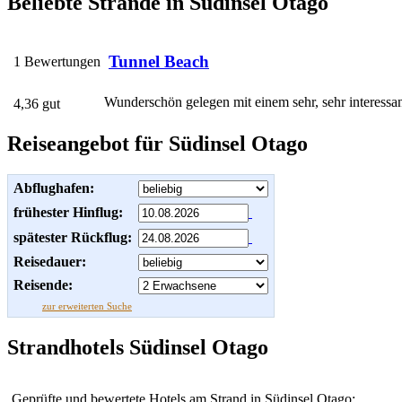
Beliebte Strände in Südinsel Otago
Tunnel Beach
1 Bewertungen
Wunderschön gelegen mit einem sehr, sehr interessan
4,36 gut
Reiseangebot für Südinsel Otago
Abflughafen:
frühester Hinflug:
spätester Rückflug:
Reisedauer:
Reisende:
zur erweiterten Suche
Strandhotels Südinsel Otago
Geprüfte und bewertete Hotels am Strand in Südinsel Otago: