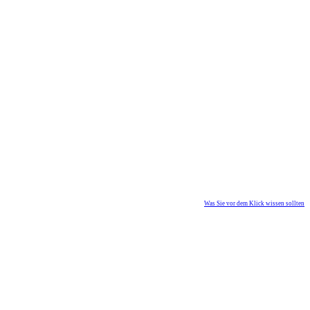
Was Sie vor dem Klick wissen sollten