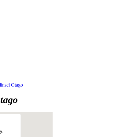
insel Otago
Otago
y.