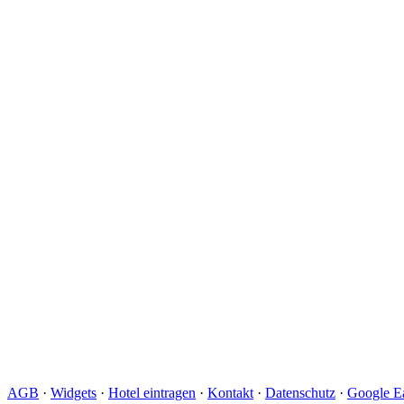
AGB
·
Widgets
·
Hotel eintragen
·
Kontakt
·
Datenschutz
·
Google Ea