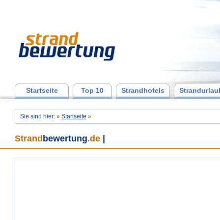
Startseite
Top 10
Strandhotels
Strandurlau
Sie sind hier:
»
Startseite
»
Strand
bewertung
.de
|