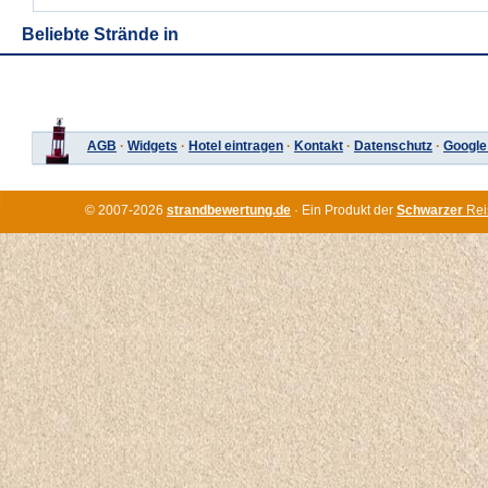
Beliebte Strände in
AGB
·
Widgets
·
Hotel eintragen
·
Kontakt
·
Datenschutz
·
Google
© 2007-2026
strandbewertung.de
· Ein Produkt der
Schwarzer
Rei