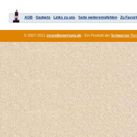
AGB
·
Gadgets
·
Links zu uns
·
Seite weiterempfehlen
·
Zu Favori
© 2007-2011
strandbewertung.de
· Ein Produkt der
Schwarzer
Rei