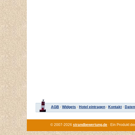
AGB
·
Widgets
·
Hotel eintragen
·
Kontakt
·
Daten
© 2007-2026
strandbewertung.de
· Ein Produkt de