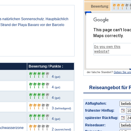
Bewertung:
ls natürlichen Sonnenschutz. Hauptsächlich
m Strand der Playa Bavaro vor der Barcelo
This page can't loa
Maps correctly.
Do you own this
website?
Bewertung / Punkte :
der falsche Standort?
Geben Sie uns
4
(gut)
4
Reiseangebot für 
(gut)
4
(gut)
Abflughafen:
3
(befriedigend)
frühester Hinflug:
spätester Rückflug:
4
(gut)
Reisedauer:
Flachwasserzone
2
(ausreichend)