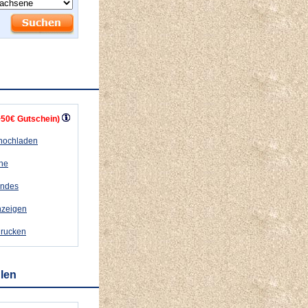
+50€ Gutschein)
 hochladen
ähe
andes
nzeigen
drucken
hlen