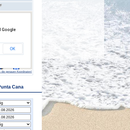
d Google
OK
 die genauen Koordinaten!
Punta Cana