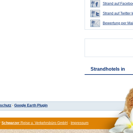
Strand auf Faceboo
Strand auf Twitter t
Bewertung per Mai
Strandhotels in
schutz
·
Google Earth Plugin
r
Schwarzer
Reise u. Verkehrsbüro GmbH
·
Impressum