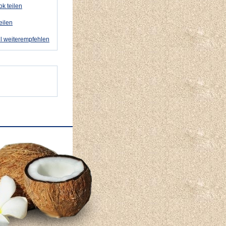
k teilen
eilen
l weiterempfehlen