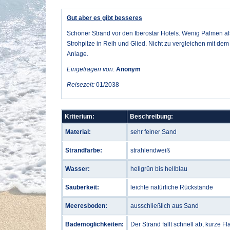
Gut aber es gibt besseres
Schöner Strand vor den Iberostar Hotels. Wenig Palmen a
Strohpilze in Reih und Glied. Nicht zu vergleichen mit de
Anlage.
Eingetragen von
:
Anonym
Reisezeit:
01/2038
Kriterium:
Beschreibung:
Material:
sehr feiner Sand
Strandfarbe:
strahlendweiß
Wasser:
hellgrün bis hellblau
Sauberkeit:
leichte natürliche Rückstände
Meeresboden:
ausschließlich aus Sand
Bademöglichkeiten:
Der Strand fällt schnell ab, kurze 