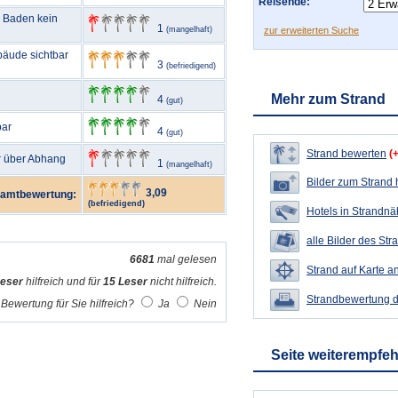
Reisende:
m Baden kein
1
(mangelhaft)
zur erweiterten Suche
bäude sichtbar
3
(befriedigend)
Mehr zum Strand
4
(gut)
bar
4
(gut)
Strand bewerten
(
ur über Abhang
1
(mangelhaft)
Bilder zum Strand
3,09
amtbewertung:
(befriedigend)
Hotels in Strandn
alle Bilder des Str
6681
mal gelesen
Strand auf Karte a
Leser
hilfreich und für
15 Leser
nicht hilfreich.
Strandbewertung 
Bewertung für Sie hilfreich?
Ja
Nein
Seite weiterempfe