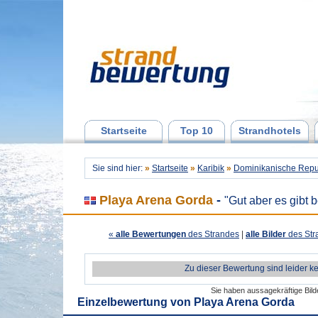
Startseite
Top 10
Strandhotels
Sie sind hier:
»
Startseite
»
Karibik
»
Dominikanische Repu
Playa Arena Gorda
-
"Gut aber es gibt 
«
alle Bewertungen
des Strandes
|
alle Bilder
des Str
Zu dieser Bewertung sind leider k
Sie haben aussagekräftige Bil
Einzelbewertung von
Playa Arena Gorda