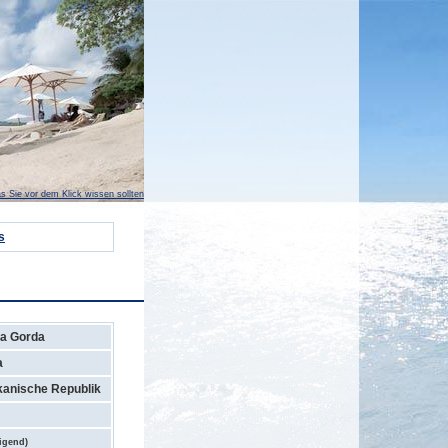
s Sie vor dem Klick wissen sollten
s
na Gorda
a
anische Republik
digend)