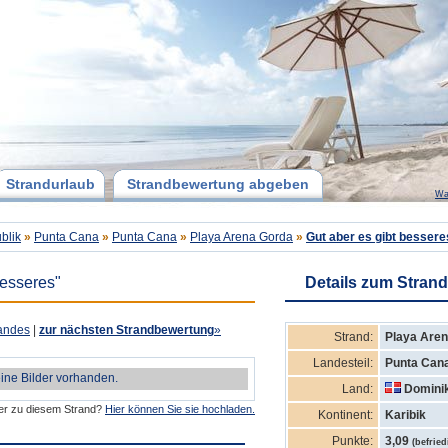
Strandurlaub
Strandbewertung abgeben
Wa
blik
»
Punta Cana
»
Punta Cana
»
Playa Arena Gorda
»
Gut aber es gibt bessere
besseres"
Details zum Strand
andes
|
zur nächsten Strandbewertung
»
Strand:
Playa Are
Landesteil:
Punta Can
eine Bilder vorhanden.
Land:
Dominik
der zu diesem Strand?
Hier können Sie sie hochladen.
Kontinent:
Karibik
Punkte:
3,09
(befrie