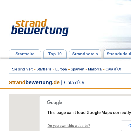
Startseite
Top 10
Strandhotels
Strandurlau
Sie sind hier:
»
Startseite
»
Europa
»
Spanien
»
Mallorca
»
Cala d`Or
Strand
bewertung
.de
|
Cala d`Or
This page can't load Google Maps correctly
O
Do you own this website?