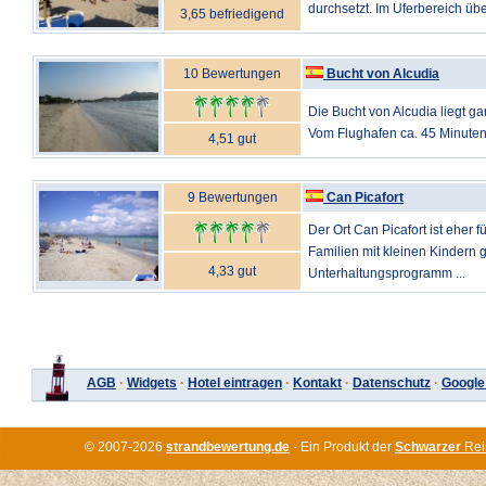
durchsetzt. Im Uferbereich üb
3,65 befriedigend
10 Bewertungen
Bucht von Alcudia
Die Bucht von Alcudia liegt g
Vom Flughafen ca. 45 Minuten
4,51 gut
9 Bewertungen
Can Picafort
Der Ort Can Picafort ist eher f
Familien mit kleinen Kindern 
4,33 gut
Unterhaltungsprogramm ...
AGB
·
Widgets
·
Hotel eintragen
·
Kontakt
·
Datenschutz
·
Google
© 2007-2026
strandbewertung.de
· Ein Produkt der
Schwarzer
Rei