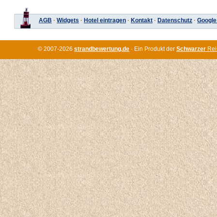
AGB
·
Widgets
·
Hotel eintragen
·
Kontakt
·
Datenschutz
·
Google
© 2007-2026
strandbewertung.de
· Ein Produkt der
Schwarzer
Rei