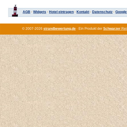
AGB
·
Widgets
·
Hotel eintragen
·
Kontakt
·
Datenschutz
·
Google
© 2007-2026
strandbewertung.de
· Ein Produkt der
Schwarzer
Rei