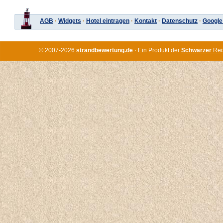
AGB
·
Widgets
·
Hotel eintragen
·
Kontakt
·
Datenschutz
·
Google
© 2007-2026
strandbewertung.de
· Ein Produkt der
Schwarzer
Rei