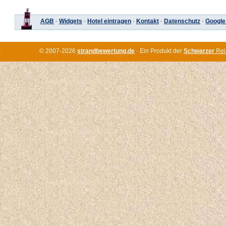
AGB
·
Widgets
·
Hotel eintragen
·
Kontakt
·
Datenschutz
·
Google
© 2007-2026
strandbewertung.de
· Ein Produkt der
Schwarzer
Rei