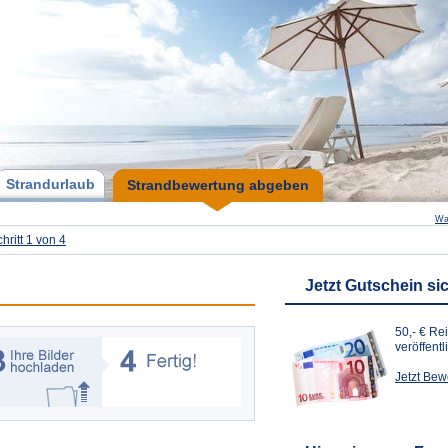
Strandurlaub
Strandbewertung abgeben
Wa
hritt 1 von 4
Jetzt Gutschein si
50,- € Re
veröffent
Jetzt Be