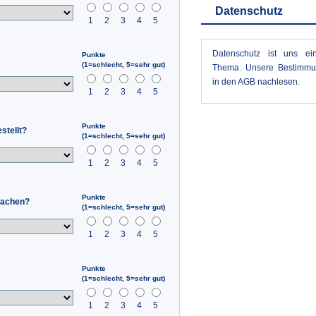
Datenschutz
1
2
3
4
5
Datenschutz ist uns ei
Punkte
(1=schlecht, 5=sehr gut)
Thema. Unsere Bestimmu
in den AGB nachlesen.
1
2
3
4
5
Punkte
stellt?
(1=schlecht, 5=sehr gut)
1
2
3
4
5
Punkte
machen?
(1=schlecht, 5=sehr gut)
1
2
3
4
5
Punkte
(1=schlecht, 5=sehr gut)
1
2
3
4
5