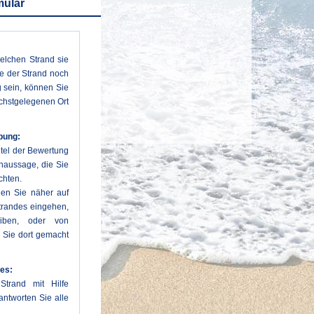
mular
welchen Strand sie
e der Strand noch
 sein, können Sie
chstgelegenen Ort
bung:
Titel der Bewertung
rnaussage, die Sie
chten.
en Sie näher auf
trandes eingehen,
eiben, oder von
e Sie dort gemacht
es:
Strand mit Hilfe
ntworten Sie alle