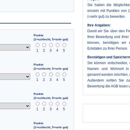
Sie haben die Möglichkei
einzeln mit Punkten von 1
(=sehr gut) zu bewerten.
Ihre Angaben:
Damit wir Sie über den Fr
Punkte
Ihrer Bewertung und Ihrer 
(1=schlecht, 5=sehr gut)
können, benötigen wir 
Eckdaten zu Ihrer Person.
1
2
3
4
5
Bestätigen und Speichern
Sie können entscheiden, 
Punkte
Namen und Wohnort in 
(1=schlecht, 5=sehr gut)
genannt werden möchten, o
1
2
3
4
5
Außerdem sollten Sie z
Bewertung die AGB lesen u
Punkte
(1=schlecht, 5=sehr gut)
1
2
3
4
5
Punkte
(1=schlecht, 5=sehr gut)