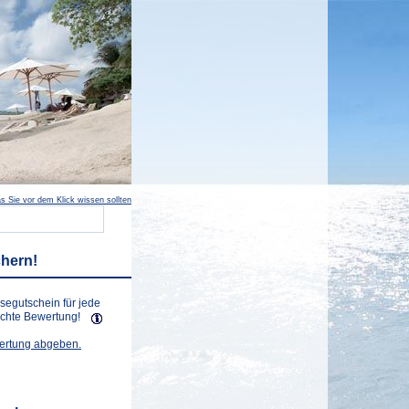
s Sie vor dem Klick wissen sollten
chern!
isegutschein für jede
lichte Bewertung!
wertung abgeben.