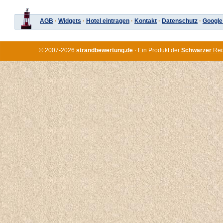
AGB
·
Widgets
·
Hotel eintragen
·
Kontakt
·
Datenschutz
·
Google
© 2007-2026
strandbewertung.de
· Ein Produkt der
Schwarzer
Rei