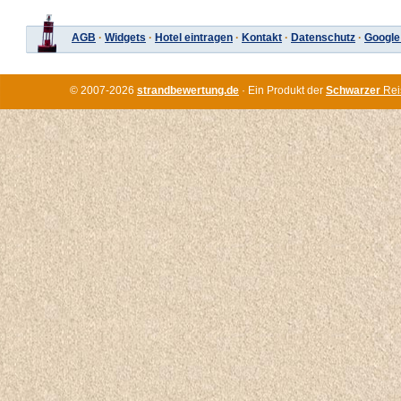
AGB
·
Widgets
·
Hotel eintragen
·
Kontakt
·
Datenschutz
·
Google
© 2007-2026
strandbewertung.de
· Ein Produkt der
Schwarzer
Rei